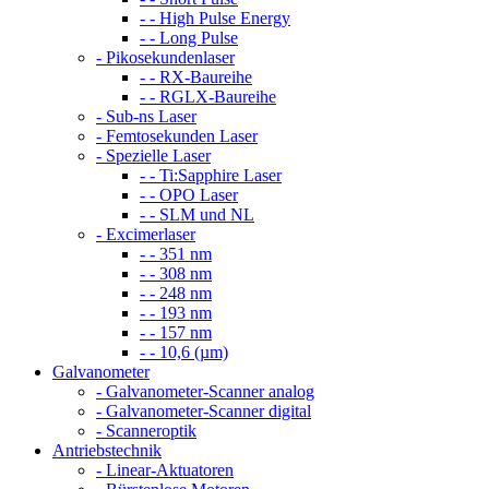
- - High Pulse Energy
- - Long Pulse
- Pikosekundenlaser
- - RX-Baureihe
- - RGLX-Baureihe
- Sub-ns Laser
- Femtosekunden Laser
- Spezielle Laser
- - Ti:Sapphire Laser
- - OPO Laser
- - SLM und NL
- Excimerlaser
- - 351 nm
- - 308 nm
- - 248 nm
- - 193 nm
- - 157 nm
- - 10,6 (µm)
Galvanometer
- Galvanometer-Scanner analog
- Galvanometer-Scanner digital
- Scanneroptik
Antriebstechnik
- Linear-Aktuatoren