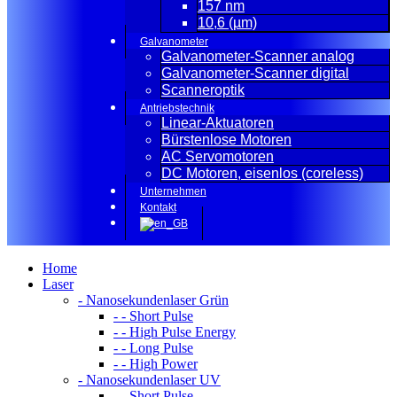
157 nm
10,6 (µm)
Galvanometer
Galvanometer-Scanner analog
Galvanometer-Scanner digital
Scanneroptik
Antriebstechnik
Linear-Aktuatoren
Bürstenlose Motoren
AC Servomotoren
DC Motoren, eisenlos (coreless)
Unternehmen
Kontakt
Home
Laser
- Nanosekundenlaser Grün
- - Short Pulse
- - High Pulse Energy
- - Long Pulse
- - High Power
- Nanosekundenlaser UV
- - Short Pulse