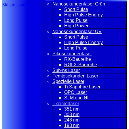
Nanosekundenlaser Grün
Skip to content
Short Pulse
High Pulse Energy
Long Pulse
High Power
Nanosekundenlaser UV
Short Pulse
High Pulse Energy
Long Pulse
Pikosekundenlaser
RX-Baureihe
RGLX-Baureihe
Sub-ns Laser
Femtosekunden Laser
Spezielle Laser
Ti:Sapphire Laser
OPO Laser
SLM und NL
Excimerlaser
351 nm
308 nm
248 nm
193 nm