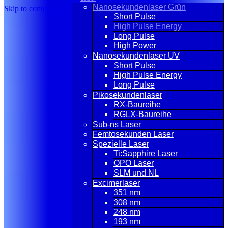
Nanosekundenlaser Grün
Skip to content
Short Pulse
High Pulse Energy
Long Pulse
High Power
Nanosekundenlaser UV
Short Pulse
High Pulse Energy
Long Pulse
Pikosekundenlaser
RX-Baureihe
RGLX-Baureihe
Sub-ns Laser
Femtosekunden Laser
Spezielle Laser
Ti:Sapphire Laser
OPO Laser
SLM und NL
Excimerlaser
351 nm
308 nm
248 nm
193 nm