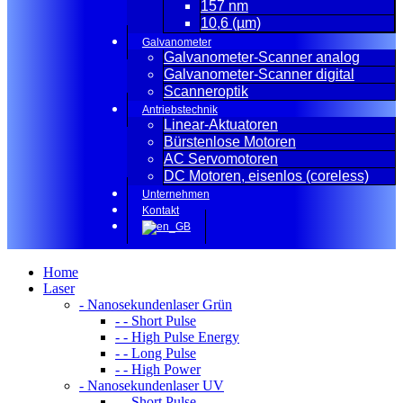
157 nm
10,6 (µm)
Galvanometer
Galvanometer-Scanner analog
Galvanometer-Scanner digital
Scanneroptik
Antriebstechnik
Linear-Aktuatoren
Bürstenlose Motoren
AC Servomotoren
DC Motoren, eisenlos (coreless)
Unternehmen
Kontakt
Home
Laser
- Nanosekundenlaser Grün
- - Short Pulse
- - High Pulse Energy
- - Long Pulse
- - High Power
- Nanosekundenlaser UV
- - Short Pulse