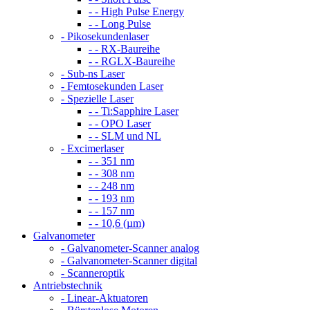
- - High Pulse Energy
- - Long Pulse
- Pikosekundenlaser
- - RX-Baureihe
- - RGLX-Baureihe
- Sub-ns Laser
- Femtosekunden Laser
- Spezielle Laser
- - Ti:Sapphire Laser
- - OPO Laser
- - SLM und NL
- Excimerlaser
- - 351 nm
- - 308 nm
- - 248 nm
- - 193 nm
- - 157 nm
- - 10,6 (µm)
Galvanometer
- Galvanometer-Scanner analog
- Galvanometer-Scanner digital
- Scanneroptik
Antriebstechnik
- Linear-Aktuatoren